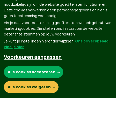
noodzakelijk zijn om de website goed te laten functioneren.
Deze cookies verwerken geen persoonsgegevens en hier is
geen toestemming voor nodig.
Als je daarvoor toestemming geeft, maken we ook gebruik van
marketingcookies. Die stellen ons in staat om de website
beter af te stemmen op jouw voorkeuren.
Je kunt je instellingen hieronder wijzigen.
Ons privacybeleid
vind je hier
.
Voorkeuren aanpassen
Noodzakelijke cookies:
Alle cookies accepteren
Functionele en analytische cookies:
Alle cookies weigeren
Marketingcookies: