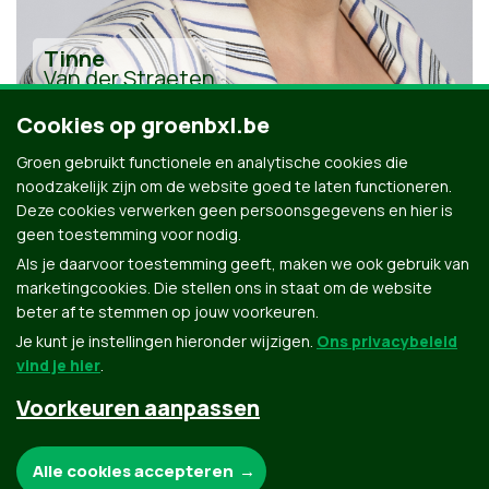
Tinne
Van der Straeten
Cookies op groenbxl.be
Groen gebruikt functionele en analytische cookies die
noodzakelijk zijn om de website goed te laten functioneren.
Deze cookies verwerken geen persoonsgegevens en hier is
geen toestemming voor nodig.
Alle kandidaten uit Têtes de liste
Als je daarvoor toestemming geeft, maken we ook gebruik van
marketingcookies. Die stellen ons in staat om de website
beter af te stemmen op jouw voorkeuren.
Je kunt je instellingen hieronder wijzigen.
Ons privacybeleid
vind je hier
.
Voorkeuren aanpassen
Groen.be
Noodzakelijke cookies:
Alle cookies accepteren